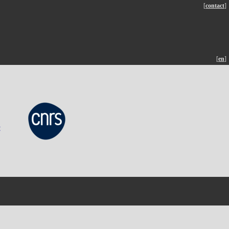
[
contact
]
[
en
]