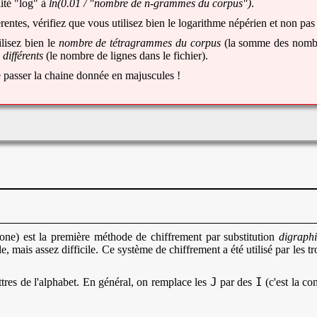
lité "log" à
ln(0.01 / "nombre de n-grammes du corpus")
.
érentes, vérifiez que vous utilisez bien le logarithme népérien et non pa
lisez bien le
nombre de tétragrammes du corpus
(la somme des nombre
différents
(le nombre de lignes dans le fichier).
 passer la chaine donnée en majuscules !
one) est la première méthode de chiffrement par substitution
digraph
e, mais assez difficile. Ce système de chiffrement a été utilisé par les
J
I
tres de l'alphabet. En général, on remplace les
par des
(c'est la co