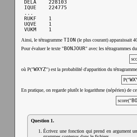
 DELA    228103

 IQUE    224775

 ...

 RUKF    1

 UQVE    1

 VUKM    1
TION
Ainsi, le tétragramme
(le plus courant) apparaissait 
BONJOUR
Pour évaluer le texte "
" avec les tétragrammes du
sco
WXYZ
où P("
") est la probabilité d'apparition du tétragramme
WX
P("
En pratique, on regarde plutôt le logarithme (népérien) de c
B
score("
Écrivez une fonction qui prend en argument un no
grammes contenus dans le fichiers.