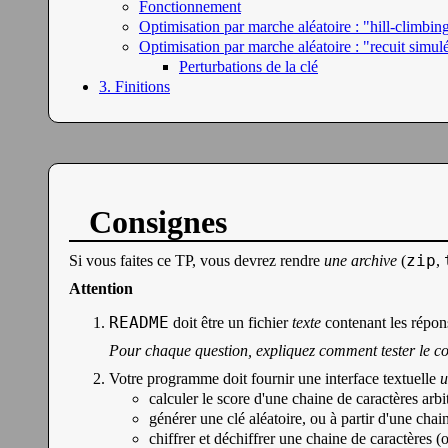
Fonctionnement
Optimisation par marche aléatoire : "hill-climbin
Optimisation par marche aléatoire : "recuit simul
Perturbations de la clé
3. Finitions
Consignes
zip
Si vous faites ce TP, vous devrez rendre
une archive
(
,
Attention
README
doit être un fichier
texte
contenant les répon
Pour chaque question, expliquez comment tester le c
Votre programme doit fournir une interface textuelle
u
calculer le score d'une chaine de caractères arbit
générer une clé aléatoire, ou à partir d'une chai
chiffrer et déchiffrer une chaine de caractères (o