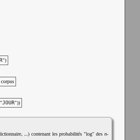
R
")
 corpus
JOUR
("
"))
ctionnaire, ...) contenant les probabilités "log" des
n
-