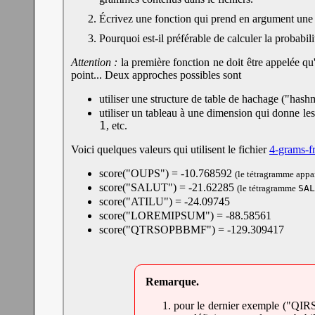
Écrivez une fonction qui prend en argument une 
Pourquoi est-il préférable de calculer la probabi
Attention :
la première fonction ne doit être appelée qu
point... Deux approches possibles sont
utiliser une structure de table de hachage ("has
utiliser un tableau à une dimension qui donne les
1
, etc.
Voici quelques valeurs qui utilisent le fichier
4-grams-f
score("OUPS") = -10.768592
(le tétragramme appa
score("SALUT") = -21.62285
SAL
(le tétragramme
score("ATILU") = -24.09745
score("LOREMIPSUM") = -88.58561
score("QTRSOPBBMF") = -129.309417
pour le dernier exemple ("QIRS