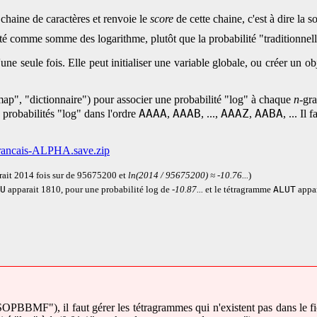
chaine de caractères et renvoie le
score
de cette chaine, c'est à dire la
lité comme somme des logarithme, plutôt que la probabilité "traditionnel
'une seule fois. Elle peut initialiser une variable globale, ou créer un
hmap", "dictionnaire") pour associer une probabilité "log" à chaque
n
-gr
AAAA
AAAB
AAAZ
AABA
 probabilités "log" dans l'ordre
,
, ...,
,
, ... Il
rancais-ALPHA.save.zip
rait 2014 fois sur de 95675200 et
ln(2014 / 95675200) ≈ -10.76...
)
U
ALUT
apparait 1810, pour une probabilité log de
-10.87...
et le tétragramme
appar
OPBBMF"), il faut gérer les tétragrammes qui n'existent pas dans le 