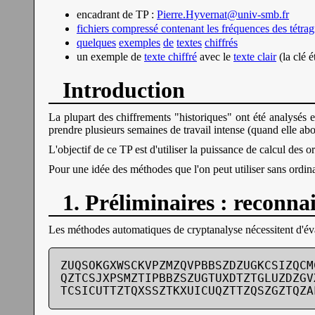
encadrant de TP :
Pierre.Hyvernat@univ-smb.fr
fichiers compressé contenant les fréquences des tétra
quelques
exemples
de
textes
chiffrés
un exemple de
texte chiffré
avec le
texte clair
(la clé é
Introduction
La plupart des chiffrements "historiques" ont été analysés e
prendre plusieurs semaines de travail intense (quand elle abou
L'objectif de ce TP est d'utiliser la puissance de calcul des 
Pour une idée des méthodes que l'on peut utiliser sans ordina
1. Préliminaires : reconna
Les méthodes automatiques de cryptanalyse nécessitent d'éval
ZUQSOKGXWSCKVPZMZQVPBBSZDZUGKCSIZQCM
QZTCSJXPSMZTIPBBZSZUGTUXDTZTGLUZDZGV
TCSICUTTZTQXSSZTKXUICUQZTTZQSZGZTQZA