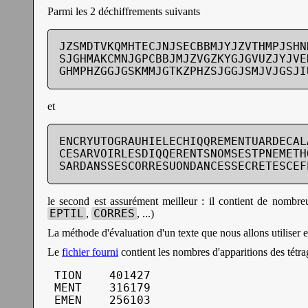
Parmi les 2 déchiffrements suivants
JZSMDTVKQMHTECJNJSECBBMJYJZVTHMPJSHN
SJGHMAKCMNJGPCBBJMJZVGZKYGJGVUZJYJVE
GHMPHZGGJGSKMMJGTKZPHZSJGGJSMJVJGSJI
et
ENCRYUTOGRAUHIELECHIQQREMENTUARDECAL
CESARVOIRLESDIQQERENTSNOMSESTPNEMETH
SARDANSSESCORRESUONDANCESSECRETESCEF
le second est assurément meilleur : il contient de nombre
EPTIL
CORRES
,
, ...)
La méthode d'évaluation d'un texte que nous allons utiliser es
Le
fichier fourni
contient les nombres d'apparitions des tétra
 TION    401427

 MENT    316179

 EMEN    256103
