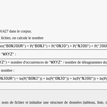
401427 dans le corpus.
 fichier, on calcule le nombre
BONJOUR
BONJ
ONJO
NJOU
JOU
re("
") = P("
") × P("
") × P("
") × P("
WXYZ
 "
" :
YZ
WXYZ
") = nombre d'occurrences de "
" / nombre de tétragrammes du
e nombre :
ONJOUR
BONJ
ONJO
NJOU
") = ln(P("
")) + ln(P("
")) + ln(P("
")) + ln(P
m de fichier et initialise une structure de données (tableau, liste, di