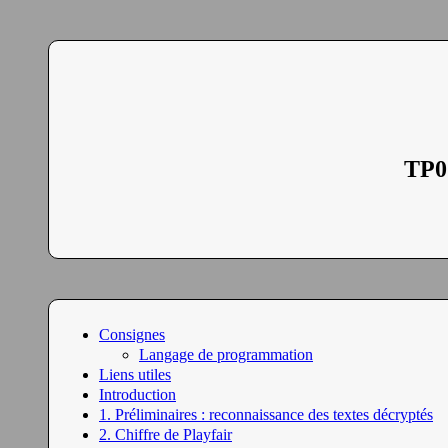
TP0 
Consignes
Langage de programmation
Liens utiles
Introduction
1. Préliminaires : reconnaissance des textes décryptés
2. Chiffre de Playfair