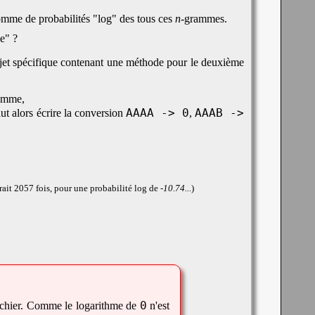
 somme de probabilités "log" des tous ces
n
-grammes.
le" ?
 objet spécifique contenant une méthode pour le deuxième
amme,
AAAA -> 0
AAAB ->
 faut alors écrire la conversion
,
ait 2057 fois, pour une probabilité log de
-10.74...
)
0
fichier. Comme le logarithme de
n'est