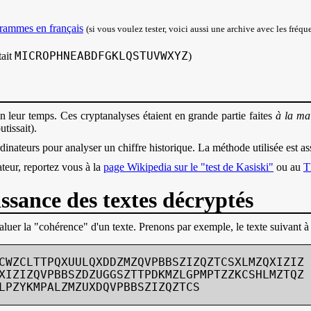
grammes en français
(si vous voulez tester, voici aussi une archive avec les fréq
MICROPHNEABDFGKLQSTUVWXYZ
tait
)
n leur temps. Ces cryptanalyses étaient en grande partie faites
à la ma
tissait).
ordinateurs pour analyser un chiffre historique. La méthode utilisée est 
teur, reportez vous à la
page Wikipedia sur le "test de Kasiski"
ou au
T
issance des textes décryptés
uer la "cohérence" d'un texte. Prenons par exemple, le texte suivant à 
CWZCLTTPQXUULQXDDZMZQVPBBSZIZQZTCSXLMZQXIZIZ

XIZIZQVPBBSZDZUGGSZTTPDKMZLGPMPTZZKCSHLMZTQZ

LPZYKMPALZMZUXDQVPBBSZIZQZTCS