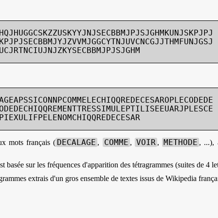
HQJHUGGCSKZZUSKYYJNJSECBBMJPJSJGHMKUNJSKPJPJ

KPJPJSECBBMJYJZVVMJGGCYTNJUVCNCGJJTHMFUNJGSJ

UCJRTNCIUJNJZKYSECBBMJPJSJGHM
AGEAPSSICONNPCOMMELECHIQQREDECESAROPLECODEDE

ODEDECHIQQREMENTTRESSIMULEPTILISEEUARJPLESCE

PIEXULIFPELENOMCHIQQREDECESAR
DECALAGE
COMME
VOIR
METHODE
ux mots français (
,
,
,
, ...
t basée sur les fréquences d'apparition des tétragrammes (suites de 4 lett
grammes extrais d'un gros ensemble de textes issus de Wikipedia françai