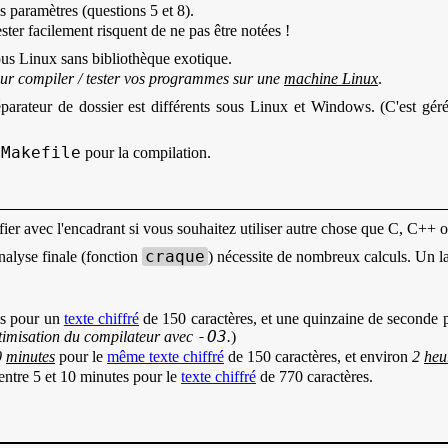
 paramètres (questions 5 et 8).
ester facilement risquent de ne pas être notées !
ous Linux sans bibliothèque exotique.
pour compiler / tester vos programmes sur une
machine Linux
.
éparateur de dossier est différents sous Linux et Windows. (C'est gér
Makefile
r
pour la compilation.
er avec l'encadrant si vous souhaitez utiliser autre chose que C, C++ o
craque
analyse finale (fonction
) nécessite de nombreux calculs. Un l
es pour un
texte chiffré
de 150 caractères, et une quinzaine de seconde
-O3
ptimisation du compilateur avec
.
)
0
minutes
pour le
même texte chiffré
de 150 caractères, et environ
2
heu
 entre 5 et 10 minutes pour le
texte chiffré
de 770 caractères.