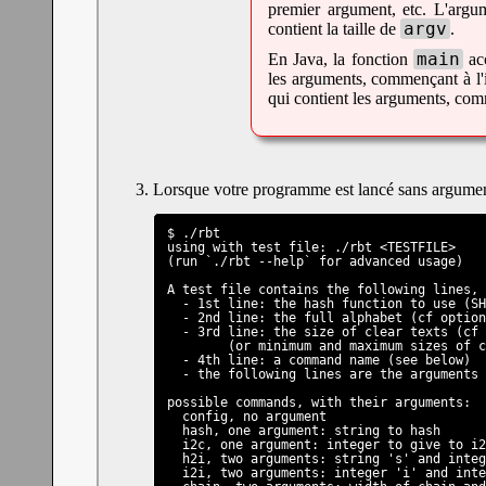
premier argument, etc. L'arg
argv
contient la taille de
.
main
En Java, la fonction
ac
les arguments, commençant à l
qui contient les arguments, com
Lorsque votre programme est lancé sans argument,
$ ./rbt

using with test file: ./rbt <TESTFILE>

(run `./rbt --help` for advanced usage)

A test file contains the following lines, 
  - 1st line: the hash function to use (SH
  - 2nd line: the full alphabet (cf option
  - 3rd line: the size of clear texts (cf 
        (or minimum and maximum sizes of c
  - 4th line: a command name (see below)

  - the following lines are the arguments 
possible commands, with their arguments:

  config, no argument

  hash, one argument: string to hash

  i2c, one argument: integer to give to i2
  h2i, two arguments: string 's' and integ
  i2i, two arguments: integer 'i' and inte