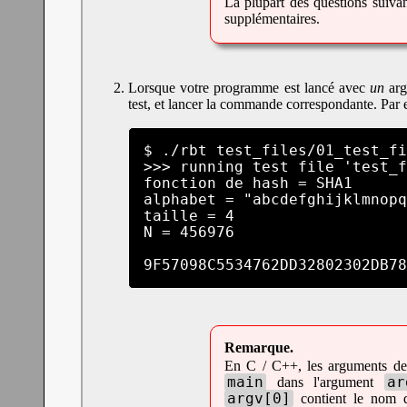
La plupart des questions suiva
supplémentaires.
Lorsque votre programme est lancé avec
un
arg
test, et lancer la commande correspondante. Par 
$ ./rbt test_files/01_test_fi
>>> running test file 'test_f
fonction de hash = SHA1

alphabet = "abcdefghijklmnopq
taille = 4

N = 456976

9F57098C5534762DD32802302DB78
En C / C++, les arguments de 
main
ar
dans l'argument
argv[0]
contient le nom d