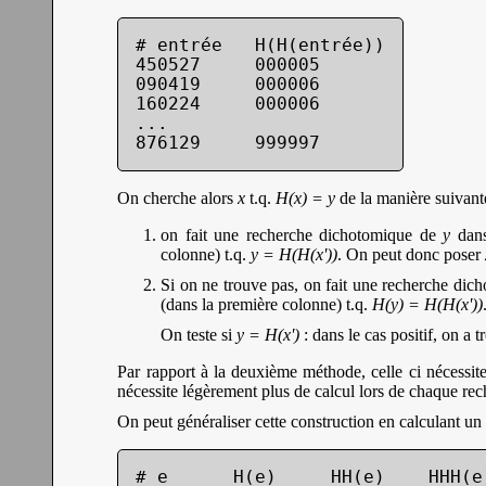
# entrée   H(H(entrée))

450527     000005

090419     000006

160224     000006

...

876129     999997
On cherche alors
x
t.q.
H(x) = y
de la manière suivant
on fait une recherche dichotomique de
y
dans
colonne) t.q.
y = H(H(x'))
. On peut donc poser
Si on ne trouve pas, on fait une recherche di
(dans la première colonne) t.q.
H(y) = H(H(x'))
On teste si
y = H(x')
: dans le cas positif, on a 
Par rapport à la deuxième méthode, celle ci nécessite 
nécessite légèrement plus de calcul lors de chaque rec
On peut généraliser cette construction en calculant un 
# e      H(e)     HH(e)    HHH(e