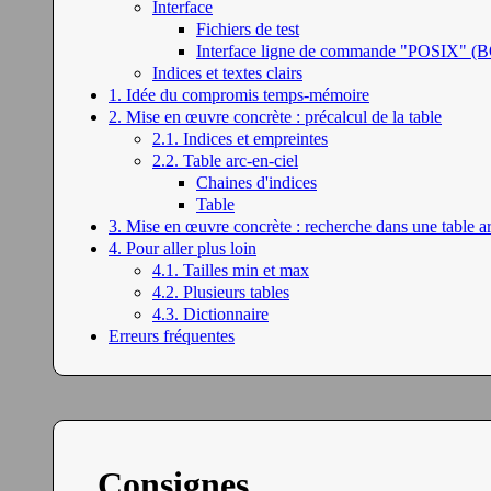
Interface
Fichiers de test
Interface ligne de commande "POSIX" 
Indices et textes clairs
1. Idée du compromis temps-mémoire
2. Mise en œuvre concrète : précalcul de la table
2.1. Indices et empreintes
2.2. Table arc-en-ciel
Chaines d'indices
Table
3. Mise en œuvre concrète : recherche dans une table ar
4. Pour aller plus loin
4.1. Tailles min et max
4.2. Plusieurs tables
4.3. Dictionnaire
Erreurs fréquentes
Consignes