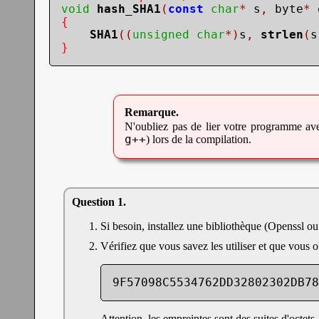
void
hash_SHA1
(
const
char
*
 s
,
 byte
*
 
{
SHA1
((
unsigned
char
*)
s
,
strlen
(
s
}
N'oubliez pas de lier votre programme avec
g++
) lors de la compilation.
Si besoin, installez une bibliothèque (Openssl 
Vérifiez que vous savez les utiliser et que vous o
9F57098C5534762DD32802302DB78
Attention, les empreintes sont des suites d'octet