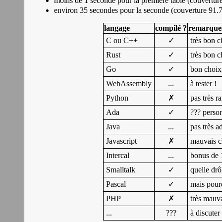
moins de 1 seconde pour la première table (couvertu
environ 35 secondes pour la seconde (couverture 91.
langage
compilé ?
remarque
C ou C++
✓
très bon c
Rust
✓
très bon c
Go
✓
bon choix
WebAssembly
...
à tester !
Python
✗
pas très r
Ada
✓
??? person
Java
...
pas très a
Javascript
✗
mauvais ch
Intercal
...
bonus de 1
Smalltalk
✓
quelle drô
Pascal
✓
mais pour
PHP
✗
très mauva
...
???
à discuter