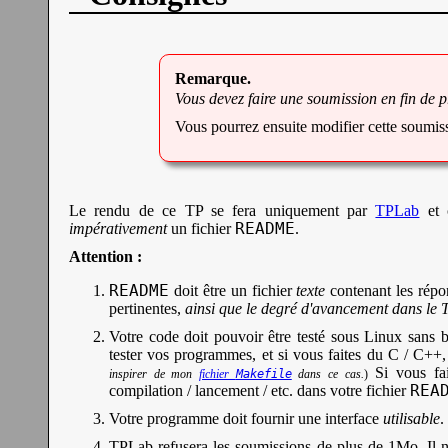
Vous devez faire une soumission en fin de 
Vous pourrez ensuite modifier cette soumiss
Le rendu de ce TP se fera uniquement par
TPLab
et 
README
impérativement
un fichier
.
Attention :
README
doit être un fichier
texte
contenant les répo
pertinentes,
ainsi que le degré d'avancement dans le 
Votre code doit pouvoir être testé sous Linux sans b
tester vos programmes, et si vous faites du C / C++,
Si vous fai
inspirer de mon
fichier
Makefile
dans ce cas.
)
REA
compilation / lancement / etc. dans votre fichier
Votre programme doit fournir une interface
utilisable
.
TPLab refusera les soumissions de plus de 1Mo. Il n'e