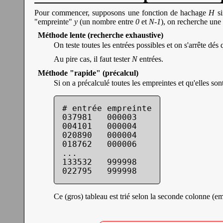
Pour commencer, supposons une fonction de hachage
H
si
"empreinte"
y
(un nombre entre
0
et
N-1
), on recherche une
Méthode lente (recherche exhaustive)
On teste toutes les entrées possibles et on s'arrête dés
Au pire cas, il faut tester
N
entrées.
Méthode "rapide" (précalcul)
Si on a précalculé toutes les empreintes et qu'elles so
# entrée empreinte

037981   000003

004101   000004

020890   000004

018762   000006

...

133532   999998

022795   999998
Ce (gros) tableau est trié selon la seconde colonne (em