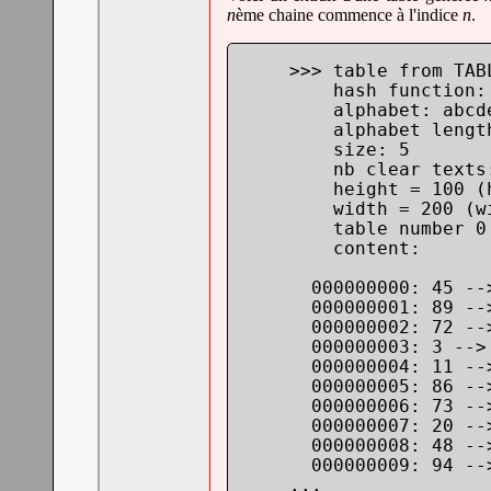
n
ème chaine commence à l'indice
n
.
    >>> table from TABL
        hash function: 
        alphabet: abcd
        alphabet length
        size: 5

        nb clear texts:
        height = 100 (
        width = 200 (wi
        table number 0 
        content:

      000000000: 45 -->
      000000001: 89 -->
      000000002: 72 -->
      000000003: 3 --> 
      000000004: 11 -->
      000000005: 86 -->
      000000006: 73 -->
      000000007: 20 -->
      000000008: 48 -->
      000000009: 94 -->
    ...
