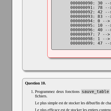
      000000090: 30 -->
      000000091: 78 -->
      000000092: 42 -->
      000000093: 83 -->
      000000094: 0 --> 
      000000095: 10 -->
      000000096: 40 -->
      000000097: 7 --> 
      000000098: 1 --> 
      000000099: 47 --
sauve_table
Programmez deux fonctions
fichiers.
Le plus simple est de stocker les début/fin de ch
Le plus efficace est de stocker les entiers conte