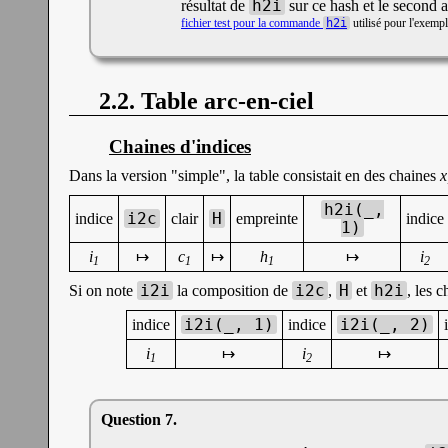
h2i
résultat de
sur ce hash et le second 
fichier test pour la commande
h2i
utilisé pour l'exempl
2.2. Table arc-en-ciel
Chaines d'indices
Dans la version "simple", la table consistait en des chaines
x
h2i(_,
i2c
H
indice
clair
empreinte
indice
1)
i
↦
c
↦
h
↦
i
1
1
1
2
i2i
i2c
H
h2i
Si on note
la composition de
,
et
, les 
i2i(_, 1)
i2i(_, 2)
indice
indice
i
↦
i
↦
1
2