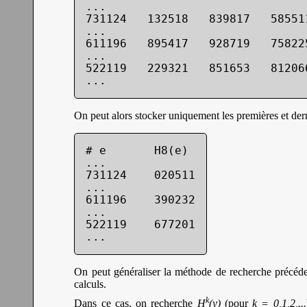
...

731124   132518   839817   58551
...

611196   895417   928719   75822
...

522119   229321   851653   81206
...
On peut alors stocker uniquement les premières et der
# e       H8(e)

...

731124    020511

...

611196    390232

...

522119    677201

...
On peut généraliser la méthode de recherche précéde
calculs.
k
Dans ce cas, on recherche
H
(y)
(pour
k = 0,1,2,...