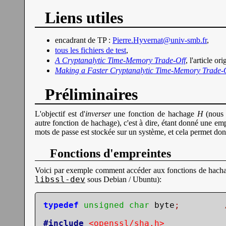
Liens utiles
encadrant de TP :
Pierre.Hyvernat@univ-smb.fr
,
tous les fichiers de test
,
A Cryptanalytic Time-Memory Trade-Off
, l'article o
Making a Faster Cryptanalytic Time-Memory Trade-
Préliminaires
L'objectif est d'
inverser
une fonction de hachage
H
(nous 
autre fonction de hachage), c'est à dire, étant donné une em
mots de passe est stockée sur un système, et cela permet don
Fonctions d'empreintes
Voici par exemple comment accéder aux fonctions de hacha
libssl-dev
sous Debian / Ubuntu):
typedef
unsigned
char
 byte
;
#include
<openssl/sha.h>