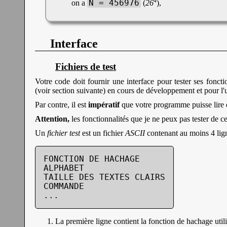
4
N = 456976
on a
(
26
),
Interface
Fichiers de test
Votre code doit fournir une interface pour tester ses fonct
(voir section suivante) en cours de développement et pour l'ut
Par contre, il est
impératif
que votre programme puisse lire
Attention,
les fonctionnalités que je ne peux pas tester de c
Un
fichier test
est un fichier
ASCII
contenant au moins 4 lig
FONCTION DE HACHAGE

ALPHABET

TAILLE DES TEXTES CLAIRS

COMMANDE

...
La première ligne contient la fonction de hachage util