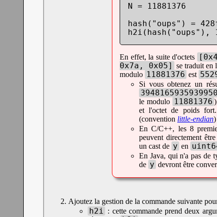
N = 11881376

hash("oups") = 428
[0x
En effet, la suite d'octets
0x7a, 0x05]
se traduit en l
11881376
552
modulo
est
Si vous obtenez un rés
394816593593995
11881376
le modulo
et l'octet de poids fort
(convention
little-endian
)
En C/C++, les 8 premie
peuvent directement être
y
uint6
un cast de
en
En Java, qui n'a pas de t
y
de
devront être conver
Ajoutez la gestion de la commande suivante pour l
h2i
: cette commande prend deux argumen