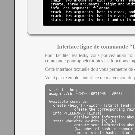
  chain, two arguments: width of chain and
  create, three arguments: height and widt
  info, one argument: filename

  crack, two arguments: hash to crack, and
  crack, two arguments: hash to crack, and
  stats, two arguments: height and width o
Interface ligne de commande
Pour faciliter les tests, vous pouvez aussi fo
commande pour appeler toutes les fonctions im
Cette interface textuelle doit vous permettre de ch
Voici par exemple l'interface de ma version du
$ ./rbt --help

usage: ./rbt <CMD> [OPTIONS] [ARGS]

Available commands:

  create <height> <width> [start] [end] [
            create the corresponding rain
  info <FILENAME> [LIMIT]

            display some information abou
  stats <height> <width> [n] [N]

            compute some information abou
            (N=number of hash to compute 
            time of single hash, default 