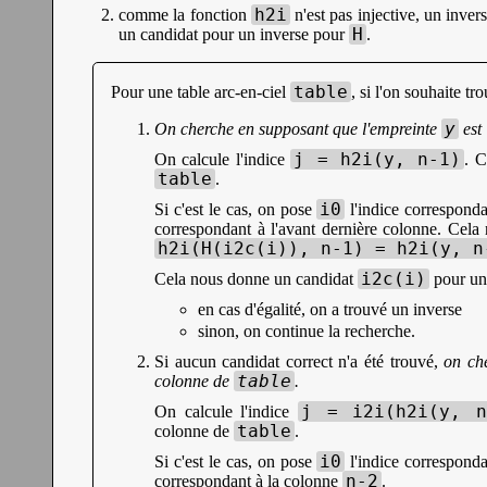
h2i
comme la fonction
n'est pas injective, un inve
H
un candidat pour un inverse pour
.
table
Pour une table arc-en-ciel
, si l'on souhaite tr
y
On cherche en supposant que l'empreinte
est
j = h2i(y, n-1)
On calcule l'indice
. C
table
.
i0
Si c'est le cas, on pose
l'indice corresponda
correspondant à l'avant dernière colonne. Cel
h2i(H(i2c(i)), n-1) = h2i(y, n
i2c(i)
Cela nous donne un candidat
pour un
en cas d'égalité, on a trouvé un inverse
sinon, on continue la recherche.
Si aucun candidat correct n'a été trouvé,
on ch
table
colonne de
.
j = i2i(h2i(y, n
On calcule l'indice
table
colonne de
.
i0
Si c'est le cas, on pose
l'indice corresponda
n-2
correspondant à la colonne
.