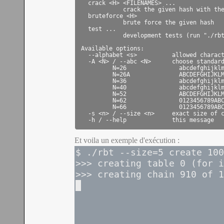
  crack <H> <FILENAMES> ...

            crack the given hash with the
  bruteforce <H>

            brute force the given hash

  test ...

            development tests (run "./rbt
Available options:

  --alphabet <s>          allowed charact
  -A <N> / --abc <N>      choose standard
         N=26               abcdefghijklm
         N=26A              ABCDEFGHIJKLM
         N=36               abcdefghijklm
         N=40               abcdefghijklm
         N=52               ABCDEFGHIJKLM
         N=62               0123456789ABC
         N=66               0123456789ABC
  -s <n> / --size <n>     exact size of c
  -h / --help             this message
Et voila un exemple d'exécution :