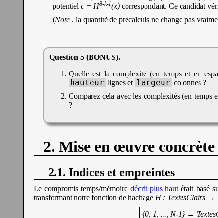
8-k-1
potentiel
c = H
(x)
correspondant. Ce candidat vér
(
Note :
la quantité de précalculs ne change pas vraimen
Quelle est la complexité (en temps et en espace
hauteur
largeur
lignes et
colonnes ?
Comparez cela avec les complexités (en temps et
?
2. Mise en œuvre concrète 
2.1. Indices et empreintes
Le compromis temps/mémoire
décrit plus haut
était basé s
transformant notre fonction de hachage
H : TextesClairs →
{0, 1, ..., N-1} → Texte