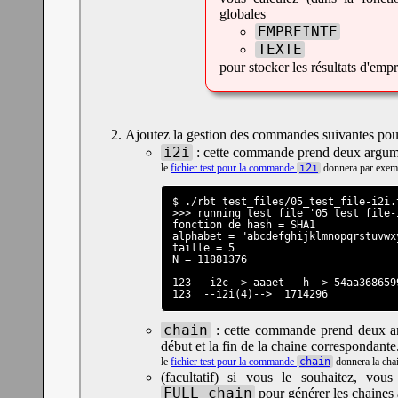
globales
EMPREINTE
TEXTE
pour stocker les résultats d'empre
Ajoutez la gestion des commandes suivantes pour 
i2i
: cette commande prend deux argument
le
fichier test pour la commande
i2i
donnera par exem
$ ./rbt test_files/05_test_file-i2i.t
>>> running test file '05_test_file-i
fonction de hash = SHA1

alphabet = "abcdefghijklmnopqrstuvwxy
taille = 5

N = 11881376

123 --i2c--> aaaet --h--> 54aa368659
123  --i2i(4)-->  1714296
chain
: cette commande prend deux arg
début et la fin de la chaine correspondante
le
fichier test pour la commande
chain
donnera la chai
(facultatif) si vous le souhaitez, v
FULL_chain
pour générer les chaines a