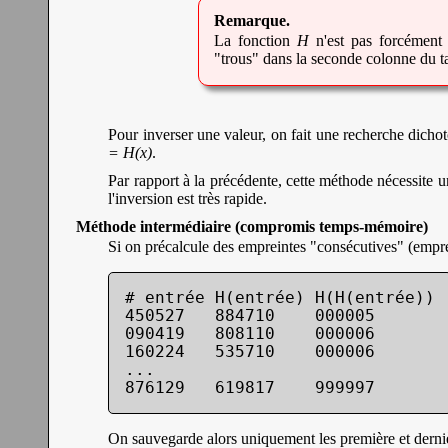
La fonction
H
n'est pas forcément i
"trous" dans la seconde colonne du t
Pour inverser une valeur, on fait une recherche dich
= H(x)
.
Par rapport à la précédente, cette méthode nécessite u
l'inversion est très rapide.
Méthode intermédiaire (compromis temps-mémoire)
Si on précalcule des empreintes "consécutives" (empre
# entrée H(entrée) H(H(entrée))

450527   884710    000005

090419   808110    000006

160224   535710    000006

...

876129   619817    999997
On sauvegarde alors uniquement les première et derni