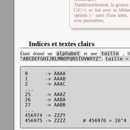
Traditionnellement, la gestio
C/C++ se fait avec la biblio
-
options (
suivi d'une lettre
avec paramètres.
Indices et textes clairs
alphabet
taille
Étant donné un
et une
, il
"ABCDEFGHIJKLMNOPQRSTUVWXYZ"
taille =
,
0      -> AAAA

1      -> AAAB

2      -> AAAC

...

25     -> AAAZ

26     -> AABA

27     -> AABB

...

456974 -> ZZZY

456975 -> ZZZZ      # 456976 = 26^4