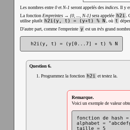
Les nombres entre
0
et
N-1
seront appelés des
indices
. Il y 
h2i
La fonction
Empreintes → {0, ..., N-1}
sera appelée
. 
h2i(y, t) = (y+t) % N
t
utilise plutôt
, où
dépen
y
D'autre part, comme l'empreinte
est un
très
grand nombre, 
  h2i(y, t) = (y[0...7] + t) % N
h2i
Programmez la fonction
et testez la.
Voici un exemple de valeur obt
fonction de hash = 
alphabet = "abcdef
taille = 5
