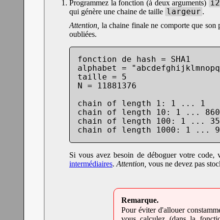
i2
Programmez la fonction (à deux arguments)
largeur
qui génère une chaine de taille
.
Attention,
la chaine finale ne comporte que son po
oubliées.
fonction de hash = SHA1

alphabet = "abcdefghijklmnopq
taille = 5

N = 11881376

chain of length 1: 1 ... 1

chain of length 10: 1 ... 860
chain of length 100: 1 ... 35
chain of length 1000: 1 ... 9
Si vous avez besoin de déboguer votre code, 
intermédiaires
.
Attention,
vous ne devez pas stocke
Pour éviter d'allouer constamm
vous calculez (dans la fonct