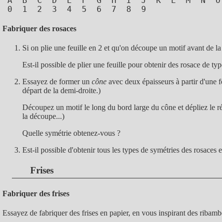
 A  B  C  D  E  F  G  H  I  J  K  L  M  N  O
 0  1  2  3  4  5  6  7  8  9 
Fabriquer des rosaces
Si on plie une feuille en 2 et qu'on découpe un motif avant de la 
Est-il possible de plier une feuille pour obtenir des rosace de ty
Essayez de former un
cône
avec deux épaisseurs à partir d'une 
départ de la demi-droite.)
Découpez un motif le long du bord large du cône et dépliez le rés
la découpe...)
Quelle symétrie obtenez-vous ?
Est-il possible d'obtenir tous les types de symétries des rosaces
Frises
Fabriquer des frises
Essayez de fabriquer des frises en papier, en vous inspirant des ribambel