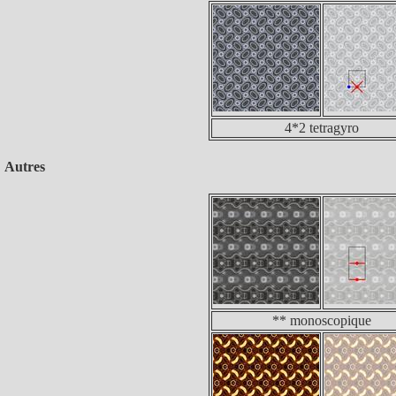
4*2 tetragyro
Autres
** monoscopique