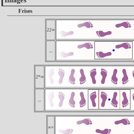
Images
Frises
22∞
...
2*∞
...
∞×