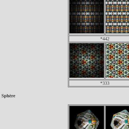
*442
*333
Sphère