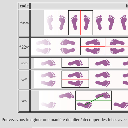
code
f
*∞∞
*22∞
∞∞
∞*
∞×
Pouvez-vous imaginer une manière de plier / découper des frises avec 