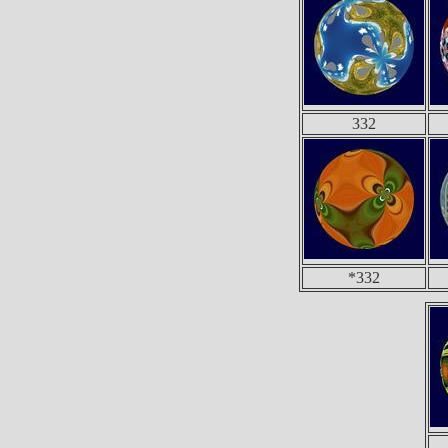
332
*332