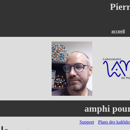
Pier
accueil
amphi pour
Support
Plans des kaléid