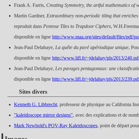
Frank A. Farris,
Creating Symmetry, the artful mathematics of w
Martin Gardner,
Extraordinary non-periodic tiling that enriches t
reproduit dans
Penrose Tiles to Trapdoor Ciphers
, W.H.Freema
disponible en ligne
http://www.maa.org/sites/default/files/pdf/
Jean-Paul Delahaye,
La quête du pavé apériodique unique
, Pou
disponible en ligne
http://www.lifl.fr/~jdelahay/pls/2013/240.pd
Jean-Paul Delahaye,
Les pavages pentagonaux: une classificati
disponible en ligne
http://www.lifl.fr/~jdelahay/pls/2013/239.pd
Sites divers
Kenneth G. Libbrecht
, professeur de physique au California Inst
"kaleidoscope mirror designs"
, avec des explications et de nom
Mark Newbold's POV-Ray Kaleidoscopes
, point de départ pou