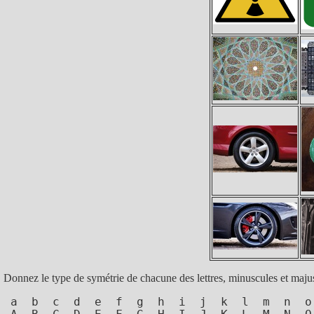
Donnez le type de symétrie de chacune des lettres, minuscules et majusc
 a  b  c  d  e  f  g  h  i  j  k  l  m  n  o