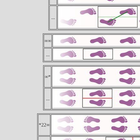
...
∞∞
...
∞*
...
*22∞